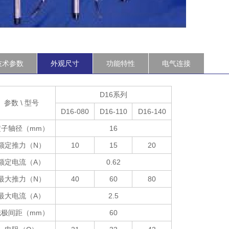
技术参数
外观尺寸
功能特性
电气连接
D16系列
参数 \ 型号
D16-080
D16-110
D16-140
定子轴径（mm）
16
额定推力（N）
10
15
20
额定电流（A）
0.62
最大推力（N）
40
60
80
最大电流（A）
2.5
磁极间距（mm）
60