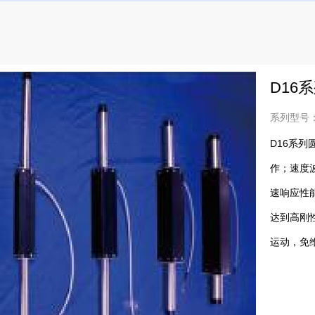
D16
系列型号：
D16系
作；速度
速响应性
达到高刚
运动，免